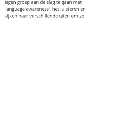
eigen groep aan de slag te gaan met
'language awareness', het luisteren en
kijken naar verschillende talen om zo
overeenkomsten en verschillen te
ontdekken. De lesideeën zijn gekoppeld
aan de audiobestanden van de website
prentenboekeninalletalen.nl
waarop
vele vertalingen staan van mooie
prentenboeken. Met de lesideeën kun je
ruimte geven aan de thuistalen van al je
leerlingen in je groep, maar je kunt ook
naar nieuwe talen luisteren of kijken
naar hun schrift. De lesideeën zijn
onderverdeeld in lessen voor
onderbouw, middenbouw of
bovenbouw of er staan suggesties in
voor differentiatie. Lesbrieven,
werkbladen, presentaties voor op het
digibord en links naar specifieke
geluidsfragmenten zijn allemaal
beschikbaar.