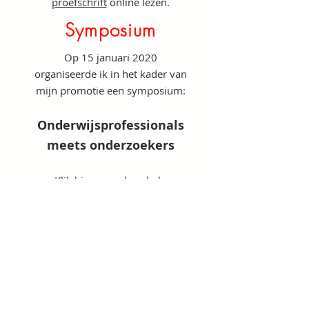
proefschrift
online lezen.
Symposium
Op 15 januari 2020
organiseerde ik in het kader van
mijn promotie een symposium:
Onderwijsprofessionals
meets onderzoekers
Klik
hier voor de gehele
PowerPoint
van die middag.